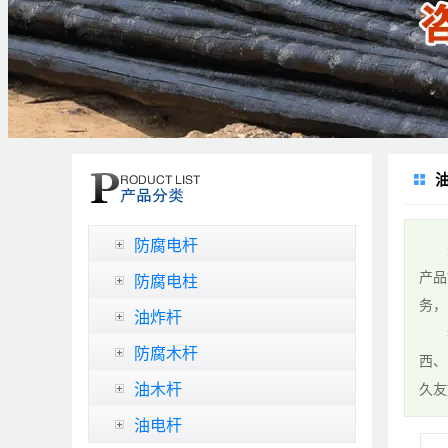
防腐电杆
天泽
产品
防腐电柱
务，
油炸杆
我厂
防腐木杆
西、
油木杆
久友
油电杆