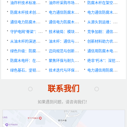
油炸杆技术标准持续完善 绿色防腐工艺加速行业升级
油炸杆采购市场持续活跃 框架化集中采购成主流模式
防腐木杆在架空线路中的综合优势凸显 标准化应用助推工程品质提升
防腐木杆技术创新赋能复杂地形线路建设 产品性能实现新突破
电力通信防腐木杆采购市场活跃 框架化集约采购成主流
电力通信防腐木杆行业标准体系持续完善 环保创新加速技术转型
通信电力防腐木杆采购市场活跃 集约化采购与环保转型成行业主旋律
通信电力防腐木杆行业向技术标准化迈进 绿色创新路径渐趋清晰
从源头到运维：防腐木杆在现代线路工程中的全生命周期管理
守护电网“脊梁”：探析电力通讯防腐木杆的选材与处理工艺
技术破局：模块化连接专利破解行业痛点
竞争加剧：通信运营商集采项目淘汰率居高不下
从油木杆的演进看行业可持续发展之路
油木杆：通信与电力行业的沉默脊梁
创新材料助力农村电网改造：防腐木电杆受关注
绿色升级：防腐木电杆在电力基础设施中的应用前景广阔
迈向规范与创新：通信用防腐木电杆行业的新发展阶段
通信用防腐木电杆——通信基础设施中的“低调基石”
防腐木电杆：在城乡建设中彰显自然与实用价值
聚焦环保与耐久，防腐木电杆工艺持续升级
绝非“朽木”：深挖防腐木杆在通信电力市场的四大核心竞争力
绿色基石，坚韧守护：防腐木杆为现代通信电力网络注入自然力量
技术迭代与环保升级：电力通信用防腐木杆的行业发展新路径
电力通信用防腐木杆：保障通信网络稳定的绿色基石
联系我们
如果遇到问题，请咨询我们！