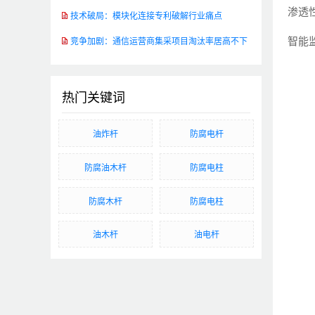
渗透
技术破局：模块化连接专利破解行业痛点
智能
竞争加剧：通信运营商集采项目淘汰率居高不下
热门关键词
油炸杆
防腐电杆
防腐油木杆
防腐电柱
防腐木杆
防腐电柱
油木杆
油电杆