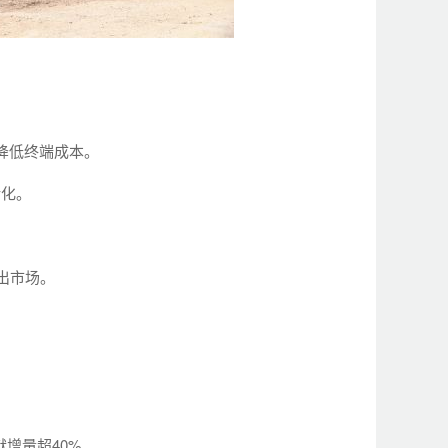
，降低终端成本。
转化。
出市场。
。
献增量超40%。