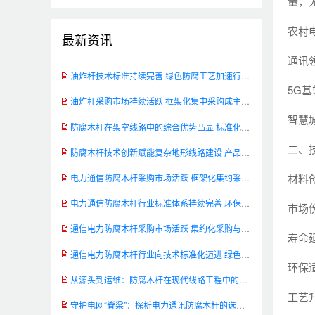
量，
农村
最新资讯
通讯
油炸杆技术标准持续完善 绿色防腐工艺加速行业升级
5G
油炸杆采购市场持续活跃 框架化集中采购成主流模式
智慧
防腐木杆在架空线路中的综合优势凸显 标准化应用助推工程品质提升
二、
防腐木杆技术创新赋能复杂地形线路建设 产品性能实现新突破
材料
电力通信防腐木杆采购市场活跃 框架化集约采购成主流
电力通信防腐木杆行业标准体系持续完善 环保创新加速技术转型
市场份
通信电力防腐木杆采购市场活跃 集约化采购与环保转型成行业主旋律
寿命
通信电力防腐木杆行业向技术标准化迈进 绿色创新路径渐趋清晰
环保
从源头到运维：防腐木杆在现代线路工程中的全生命周期管理
工艺
守护电网“脊梁”：探析电力通讯防腐木杆的选材与处理工艺