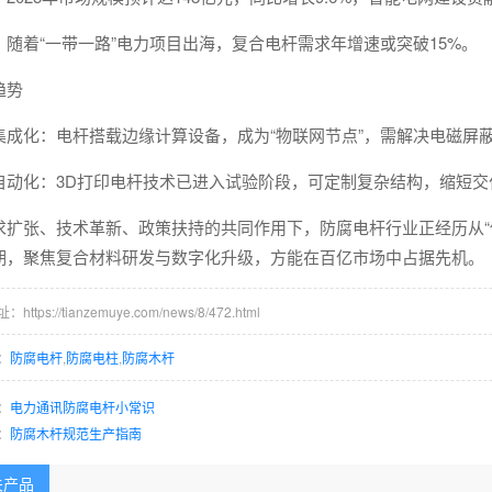
：随着“一带一路”电力项目出海，复合电杆需求年增速或突破15%。
趋势
集成化：电杆搭载边缘计算设备，成为“物联网节点”，需解决电磁屏
自动化：3D打印电杆技术已进入试验阶段，可定制复杂结构，缩短交
求扩张、技术革新、政策扶持的共同作用下，防腐电杆行业正经历从“传
期，聚焦复合材料研发与数字化升级，方能在百亿市场中占据先机。
ttps://tianzemuye.com/news/8/472.html
：
防腐电杆
,
防腐电柱
,
防腐木杆
：
电力通讯防腐电杆小常识
：
防腐木杆规范生产指南
关产品