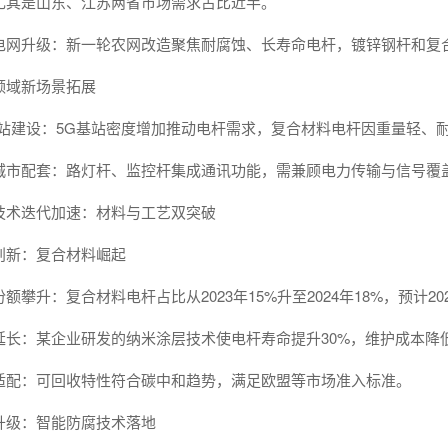
尤其是山东、江苏两省市场需求占比近半。
电网升级：新一轮农网改造聚焦耐腐蚀、长寿命电杆，镀锌钢杆和复
领域新场景拓展
基站建设：5G基站密度增加推动电杆需求，复合材料电杆因重量轻、
城市配套：路灯杆、监控杆集成通讯功能，需兼顾电力传输与信号覆
技术迭代加速：材料与工艺双突破
创新：复合材料崛起
额攀升：复合材料电杆占比从2023年15%升至2024年18%，预计2
延长：某企业研发的纳米涂层技术使电杆寿命提升30%，维护成本降低
适配：可回收特性符合碳中和趋势，满足欧盟等市场准入标准。
升级：智能防腐技术落地