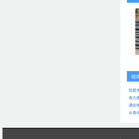
相
防腐
电力
通信
从源